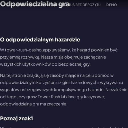
Odpowiedzialna gra
Przejdź
TOWER RUSH
APLIKACJA
BONUS BEZ DEPOZYTU
DEMO
do
treści
O odpowiedzialnym hazardzie
W tower-rush-casino.app uważamy, że hazard powinien być
przyjemną rozrywką. Nasza misja obejmuje zachęcanie
wszystkich użytkowników do bezpiecznej gry.
Na tej stronie znajdują się zasoby mające na celu pomoc w
odpowiedzialnym korzystaniu z gier hazardowych i wykrywaniu
sygnałów ostrzegawczych kompulsywnego hazardu. Niezależnie
od tego, czy grasz
Tower Rush
lub inne gry kasynowe,
odpowiedzialna gra ma znaczenie.
Poznaj znaki