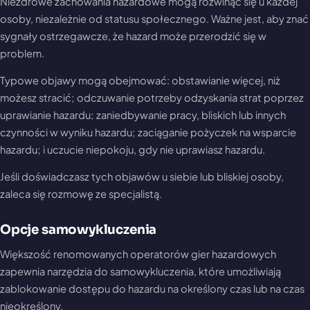
Niezdrowe zachowania hazardowe mogą rozwinąć się u każdej
osoby, niezależnie od statusu społecznego. Ważne jest, aby znać
sygnały ostrzegawcze, że hazard może przerodzić się w
problem.
Typowe objawy mogą obejmować: obstawianie więcej, niż
możesz stracić; odczuwanie potrzeby odzyskania strat poprzez
uprawianie hazardu; zaniedbywanie pracy, bliskich lub innych
czynności w wyniku hazardu; zaciąganie pożyczek na wsparcie
hazardu; i uczucie niepokoju, gdy nie uprawiasz hazardu.
Jeśli doświadczasz tych objawów u siebie lub bliskiej osoby,
zaleca się rozmowę ze specjalistą.
Opcje samowykluczenia
Większość renomowanych operatorów gier hazardowych
zapewnia narzędzia do samowykluczenia, które umożliwiają
zablokowanie dostępu do hazardu na określony czas lub na czas
nieokreślony.