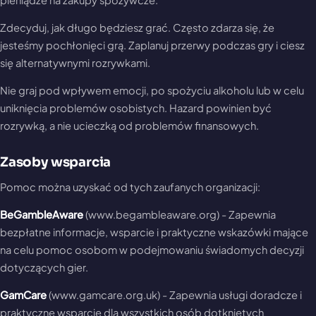
pieniądze na zakupy spożywcze.
Zdecyduj, jak długo będziesz grać. Często zdarza się, że
jesteśmy pochłonięci grą. Zaplanuj przerwy podczas gry i ciesz
się alternatywnymi rozrywkami.
Nie graj pod wpływem emocji, po spożyciu alkoholu lub w celu
uniknięcia problemów osobistych. Hazard powinien być
rozrywką, a nie ucieczką od problemów finansowych.
Zasoby wsparcia
Pomoc można uzyskać od tych zaufanych organizacji:
BeGambleAware
(www.begambleaware.org) - Zapewnia
bezpłatne informacje, wsparcie i praktyczne wskazówki mające
na celu pomoc osobom w podejmowaniu świadomych decyzji
dotyczących gier.
GamCare
(www.gamcare.org.uk) - Zapewnia usługi doradcze i
praktyczne wsparcie dla wszystkich osób dotkniętych