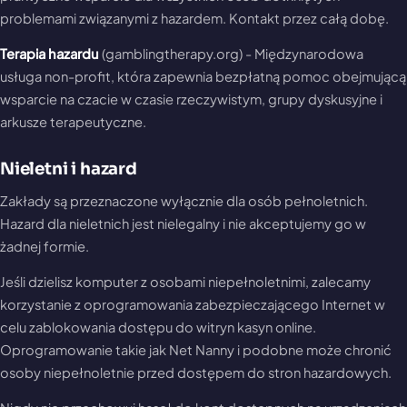
problemami związanymi z hazardem. Kontakt przez całą dobę.
Terapia hazardu
(gamblingtherapy.org) - Międzynarodowa
usługa non-profit, która zapewnia bezpłatną pomoc obejmującą
wsparcie na czacie w czasie rzeczywistym, grupy dyskusyjne i
arkusze terapeutyczne.
Nieletni i hazard
Zakłady są przeznaczone wyłącznie dla osób pełnoletnich.
Hazard dla nieletnich jest nielegalny i nie akceptujemy go w
żadnej formie.
Jeśli dzielisz komputer z osobami niepełnoletnimi, zalecamy
korzystanie z oprogramowania zabezpieczającego Internet w
celu zablokowania dostępu do witryn kasyn online.
Oprogramowanie takie jak Net Nanny i podobne może chronić
osoby niepełnoletnie przed dostępem do stron hazardowych.