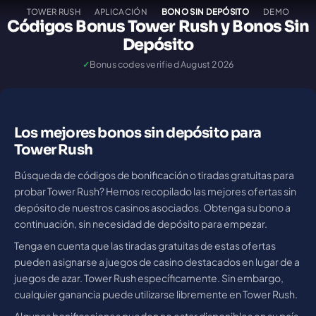
Ir
I
TOWER RUSH
APLICACIÓN
BONO SIN DEPÓSITO
DEMO
Códigos Bonus
Tower Rush
y Bonos Sin
al
n
Depósito
contenido
i
c
✓
Bonus codes verified August 2026
i
o
C
Los mejores bonos sin depósito para
ó
Tower Rush
d
i
Búsqueda de códigos de bonificación o tiradas gratuitas para
g
probar
Tower Rush
? Hemos recopilado las mejores ofertas sin
o
depósito de nuestros casinos asociados. Obtenga su bono a
s
continuación, sin necesidad de depósito para empezar.
B
Tenga en cuenta que las tiradas gratuitas de estas ofertas
o
pueden asignarse a juegos de casino destacados en lugar de a
n
juegos de azar.
Tower Rush
específicamente. Sin embargo,
u
cualquier ganancia puede utilizarse libremente en
Tower Rush
.
s