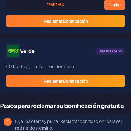
Copiar
50SPINS3
Reclamar Bonificación
Verde
GIROS GRATIS
50 tiradas gratuitas - sin depósito
Reclamar Bonificación
Pasos para reclamar su bonificación gratuita
Elija una oferta y pulse "Reclamar bonificación" para ser
redirigido al casino.