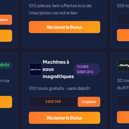
100 pièces 1win offertes lors de
100 to
t
l'inscription via notre lien
ieur
Réclamer le Bonus
Machines à
DÉPÔT
TOURS
sous
GRATUITS
magnétiques
on via
30 tou
du KY
100 tours gratuits - sans dépôt
Copieur
EQUI100
Réclamer le Bonus