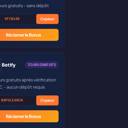
urs gratuits - sans dépôt
Copieur
SPIN100
Réclamer le Bonus
Betify
TOURS GRATUITS
rs gratuits après vérification
C - aucun dépôt requis
Copieur
NAPOLEON30
Réclamer le Bonus