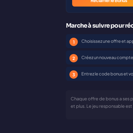
Réclamer le Bonus
Marche à suivre pour ré
Choisissez une offre et ap
Créez un nouveau compte 
Entrez le code bonus et v
Chaque offre de bonus a ses pr
et plus. Le jeu responsable es