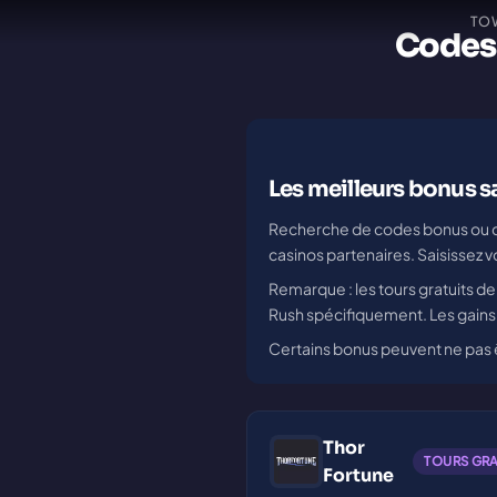
Skip
A
TO
Codes
to
c
content
c
u
e
i
l
Les meilleurs bonus 
C
Recherche de codes bonus ou de
o
casinos partenaires. Saisissez
d
e
Remarque : les tours gratuits de
Rush
spécifiquement. Les gains 
s
B
Certains bonus peuvent ne pas êt
o
n
u
Thor
s
TOURS GRA
Fortune
T