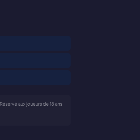
 Réservé aux joueurs de 18 ans